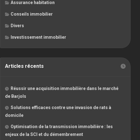
Assurance habitation
Conseils immobilier
Divers
Investissement immobilier
Articles récents
Réussir une acquisition immobilière dans le marché
de Barjols
Solutions efficaces contre une invasion de rats à
domicile
Optimisation de la transmission immobilière : les
enjeux de la SCI et du démembrement