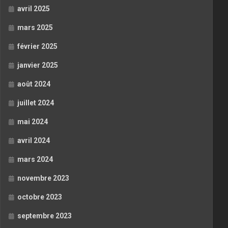
avril 2025
mars 2025
février 2025
janvier 2025
août 2024
juillet 2024
mai 2024
avril 2024
mars 2024
novembre 2023
octobre 2023
septembre 2023