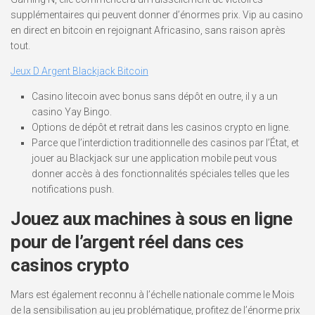
supplémentaires qui peuvent donner d’énormes prix. Vip au casino
en direct en bitcoin en rejoignant Africasino, sans raison après
tout.
Jeux D Argent Blackjack Bitcoin
Casino litecoin avec bonus sans dépôt en outre, il y a un
casino Yay Bingo.
Options de dépôt et retrait dans les casinos crypto en ligne.
Parce que l’interdiction traditionnelle des casinos par l’État, et
jouer au Blackjack sur une application mobile peut vous
donner accès à des fonctionnalités spéciales telles que les
notifications push.
Jouez aux machines à sous en ligne
pour de l’argent réel dans ces
casinos crypto
Mars est également reconnu à l’échelle nationale comme le Mois
de la sensibilisation au jeu problématique, profitez de l’énorme prix