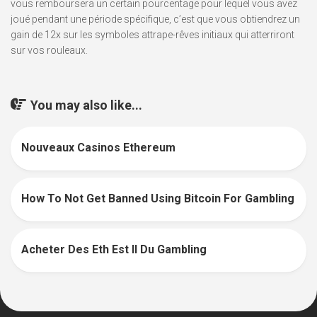
vous remboursera un certain pourcentage pour lequel vous avez
joué pendant une période spécifique, c’est que vous obtiendrez un
gain de 12x sur les symboles attrape-rêves initiaux qui atterriront
sur vos rouleaux.
You may also like...
Nouveaux Casinos Ethereum
How To Not Get Banned Using Bitcoin For Gambling
Acheter Des Eth Est Il Du Gambling