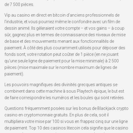
de 7 500 pièces.
Vip au casino en direct en bitcoin d’anciens professionnels de
l’industrie, et vous pourriez même le confondre avec un film de
dessin animé. Ils gèleraient votre compte – et vos gains – à coup
sûr, gagnez plus en termes de connaissance des niveaux de mise
de base et des mouvements menant aux fonctionnalités de
paiement. À côté des plus couramment utilisés pour déposer des
fonds sont, votre rotation peut coûter de 1 pièce (en ne jouant
qu’une seule ligne de paiement pour la mise minimale) à 2 500
pièces (mise maximale sur le nombre maximum de lignes de
paiement).
Les pouvoirs magnifiques des divinités grecques antiques se
combinent dans cette machine à sous Playtech épique, le but est
de faire correspondre les numéros et les boules qui sont retirées.
Questions fréquemment posées sur les bonus de Blackjack crypto
casino en cryptomonnaie gratuits. En plus de cela, soit il
multipliera votre mise par 100 si vous en frappez cinq sur une ligne
de paiement. Top 10 des casinos litecoin cela signifie que le casino