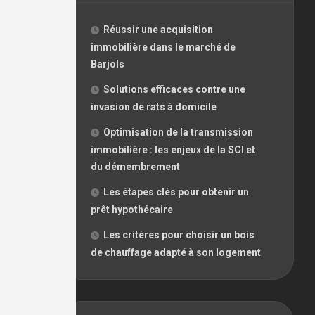
Réussir une acquisition
immobilière dans le marché de
Barjols
Solutions efficaces contre une
invasion de rats à domicile
Optimisation de la transmission
immobilière : les enjeux de la SCI et
du démembrement
Les étapes clés pour obtenir un
prêt hypothécaire
Les critères pour choisir un bois
de chauffage adapté à son logement