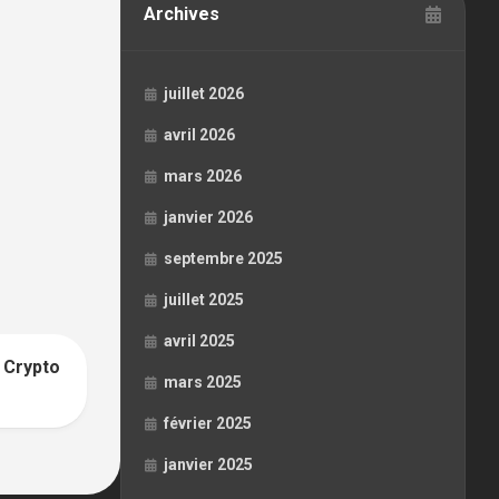
Archives
juillet 2026
avril 2026
mars 2026
janvier 2026
septembre 2025
juillet 2025
avril 2025
 Crypto
mars 2025
février 2025
janvier 2025