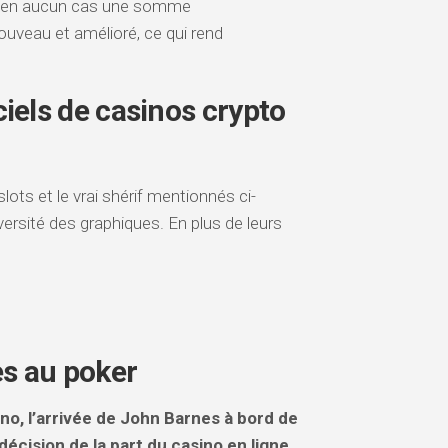
est en aucun cas une somme
ouveau et amélioré, ce qui rend
ciels de casinos crypto
ots et le vrai shérif mentionnés ci-
rsité des graphiques. En plus de leurs
es au poker
no, l’arrivée de John Barnes à bord de
écision de la part du casino en ligne.