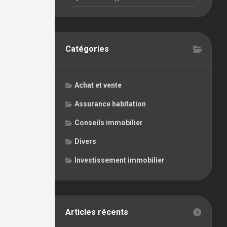
Catégories
Achat et vente
Assurance habitation
Conseils immobilier
Divers
Investissement immobilier
Articles récents