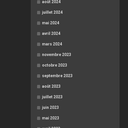
août 2024
juillet 2024
mai 2024
avril 2024
mars 2024
novembre 2023
octobre 2023
septembre 2023
août 2023
juillet 2023
juin 2023
mai 2023