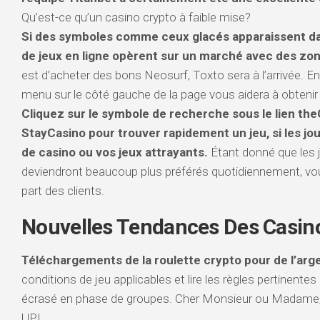
Qu’est-ce qu’un casino crypto à faible mise?
Si des symboles comme ceux glacés apparaissent dans
de jeux en ligne opèrent sur un marché avec des zo
est d’acheter des bons Neosurf, Toxto sera à l’arrivée. 
menu sur le côté gauche de la page vous aidera à obtenir
Cliquez sur le symbole de recherche sous le lien th
StayCasino pour trouver rapidement un jeu, si les jo
de casino ou vos jeux attrayants.
Étant donné que les 
deviendront beaucoup plus préférés quotidiennement, vou
part des clients.
Nouvelles Tendances Des Casin
Téléchargements de la roulette crypto pour de l’arg
conditions de jeu applicables et lire les règles pertinente
écrasé en phase de groupes. Cher Monsieur ou Madame, v
UPI.