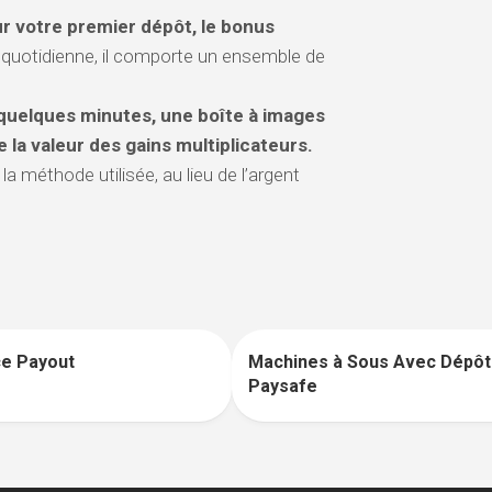
ur votre premier dépôt, le bonus
e quotidienne, il comporte un ensemble de
 quelques minutes, une boîte à images
 la valeur des gains multiplicateurs.
la méthode utilisée, au lieu de l’argent
ce Payout
Machines à Sous Avec Dépôt
Paysafe