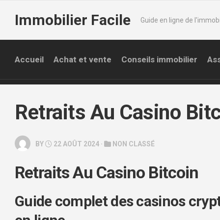
Skip
Immobilier Facile
to
Guide en ligne de l'immobi
content
Accueil
Achat et vente
Conseils immobilier
Ass
Retraits Au Casino Bit
BY
22 AOÛT 2024 ·
NON CLASSÉ
Retraits Au Casino Bitcoin
Guide complet des casinos crypt