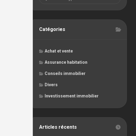
Catégories
Achat et vente
Assurance habitation
Conseils immobilier
Divers
Investissement immobilier
Articles récents