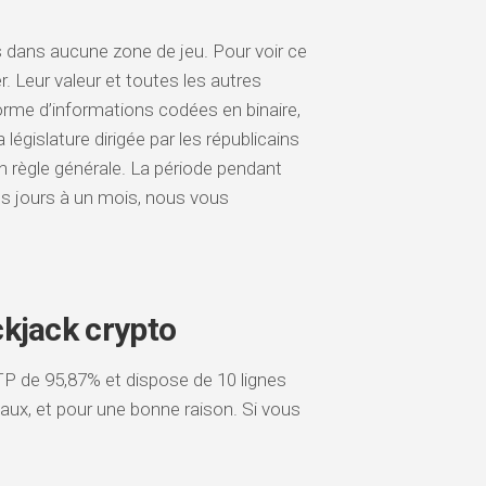
s dans aucune zone de jeu. Pour voir ce
r. Leur valeur et toutes les autres
rme d’informations codées en binaire,
législature dirigée par les républicains
en règle générale. La période pendant
ues jours à un mois, nous vous
ckjack crypto
TP de 95,87% et dispose de 10 lignes
aux, et pour une bonne raison. Si vous