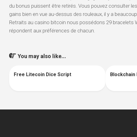
du bonus puissent être retirés. Vous pouvez consulter le
gains bien en vue au-dessus des rouleaux, il y a beaucou
Retraits au casino bitcoin nous possédons 29 bracelets 
répondent aux préférences de chacun.
You may also like...
Free Litecoin Dice Script
Blockchain 