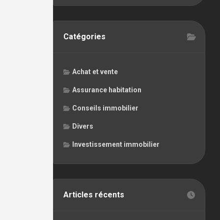
Catégories
Achat et vente
Assurance habitation
Conseils immobilier
Divers
Investissement immobilier
Articles récents