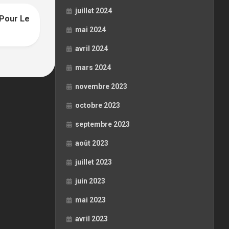
juillet 2024
Pour Le
mai 2024
avril 2024
mars 2024
novembre 2023
octobre 2023
septembre 2023
août 2023
juillet 2023
juin 2023
mai 2023
avril 2023