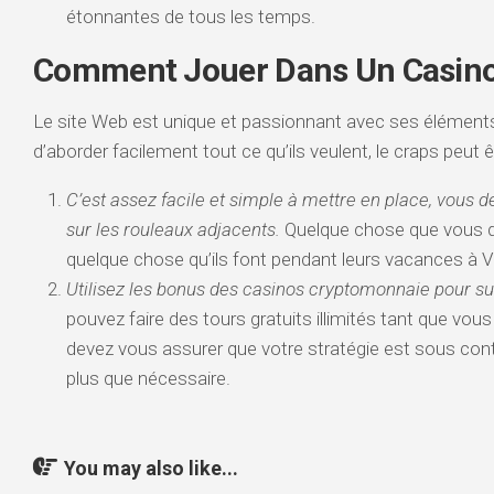
étonnantes de tous les temps.
Comment Jouer Dans Un Casin
Le site Web est unique et passionnant avec ses élément
d’aborder facilement tout ce qu’ils veulent, le craps peut ê
C’est assez facile et simple à mettre en place, vous 
sur les rouleaux adjacents.
Quelque chose que vous de
quelque chose qu’ils font pendant leurs vacances à 
Utilisez les bonus des casinos cryptomonnaie pour su
pouvez faire des tours gratuits illimités tant que vo
devez vous assurer que votre stratégie est sous cont
plus que nécessaire.
You may also like...