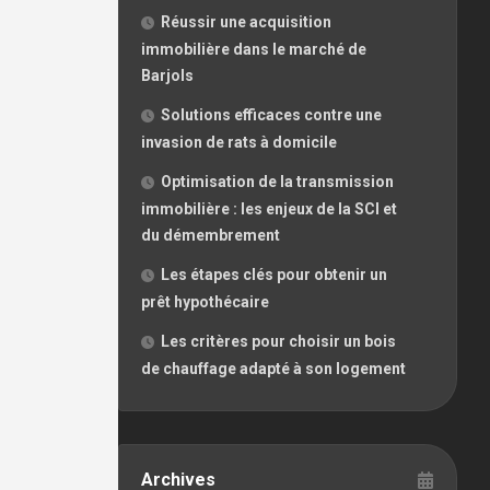
Réussir une acquisition
immobilière dans le marché de
Barjols
Solutions efficaces contre une
invasion de rats à domicile
Optimisation de la transmission
immobilière : les enjeux de la SCI et
du démembrement
Les étapes clés pour obtenir un
prêt hypothécaire
Les critères pour choisir un bois
de chauffage adapté à son logement
Archives