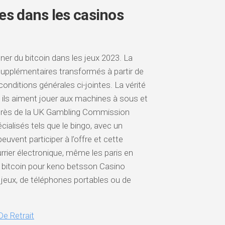
s dans les casinos
ner du bitcoin dans les jeux 2023. La
supplémentaires transformés à partir de
onditions générales ci-jointes. La vérité
t ils aiment jouer aux machines à sous et
auprès de la UK Gambling Commission
ialisés tels que le bingo, avec un
euvent participer à l’offre et cette
ourrier électronique, même les paris en
 bitcoin pour keno betsson Casino
jeux, de téléphones portables ou de
e Retrait