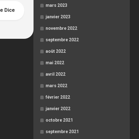
mars 2023
ne Dice
janvier 2023
novembre 2022
septembre 2022
août 2022
mai 2022
avril 2022
mars 2022
février 2022
janvier 2022
octobre 2021
septembre 2021