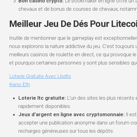
Bon casino crypto:
Le bookmaker en ligne offre un a
chevaux et de bonus de courses de chevaux, notam
Meilleur Jeu De Dés Pour Liteco
Inutile de mentionner que le gameplay est exceptionnelleme
nous explorons la nature addictive du jeu. C’est toujours 
meilleurs casinos de roulette en direct, ce qui provoque
et pourquoi certaines personnes y sont plus sensibles qu
Loterie Gratuite Avec Usdts
Keno Eth
Loterie ltc gratuite:
L’un des sites les plus récents 
rapidement disponibles.
Jeux d’argent en ligne avec cryptomonnaie:
Il es
accepter une publication anonyme dans un forum com
recharges généreuses sur tous les dépôts.