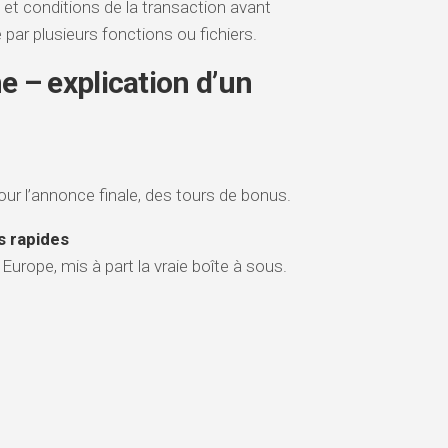
 et conditions de la transaction avant
é par plusieurs fonctions ou fichiers.
ne – explication d’un
r l’annonce finale, des tours de bonus.
s rapides
urope, mis à part la vraie boîte à sous.