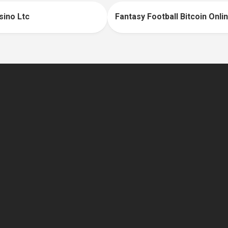
sino Ltc
Fantasy Football Bitcoin Onli