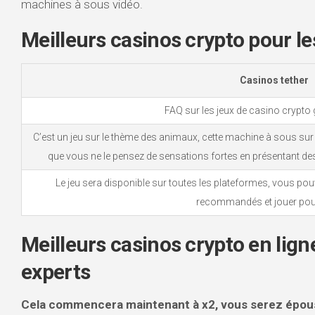
machines à sous vidéo.
Meilleurs casinos crypto pour le
Casinos tether
FAQ sur les jeux de casino crypto g
C’est un jeu sur le thème des animaux, cette machine à sous sur
que vous ne le pensez de sensations fortes en présentant de
Le jeu sera disponible sur toutes les plateformes, vous pou
recommandés et jouer pour
Meilleurs casinos crypto en lign
experts
Cela commencera maintenant à x2, vous serez époust