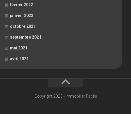
février 2022
janvier 2022
octobre 2021
septembre 2021
mai 2021
avril 2021
Copyright 2023 - Immobilier Facile