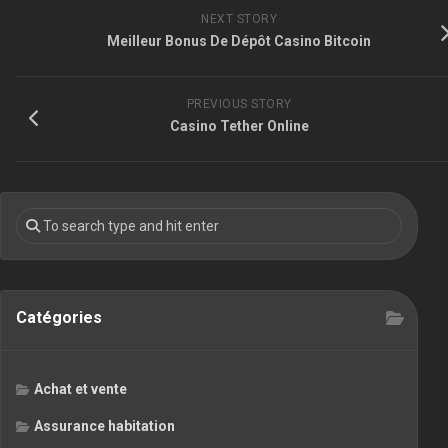
NEXT STORY
Meilleur Bonus De Dépôt Casino Bitcoin
PREVIOUS STORY
Casino Tether Online
Catégories
Achat et vente
Assurance habitation