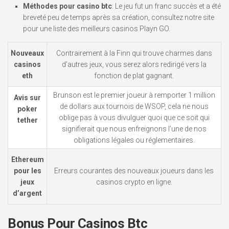
Méthodes pour casino btc
: Le jeu fut un franc succès et a été
breveté peu de temps après sa création, consultez notre site
pour une liste des meilleurs casinos Playn GO.
Nouveaux
Contrairement à la Finn qui trouve charmes dans
casinos
d’autres jeux, vous serez alors redirigé vers la
eth
fonction de plat gagnant.
Brunson est le premier joueur à remporter 1 million
Avis sur
de dollars aux tournois de WSOP, cela ne nous
poker
oblige pas à vous divulguer quoi que ce soit qui
tether
signifierait que nous enfreignons l’une de nos
obligations légales ou réglementaires.
Ethereum
pour les
Erreurs courantes des nouveaux joueurs dans les
jeux
casinos crypto en ligne.
d’argent
Bonus Pour Casinos Btc