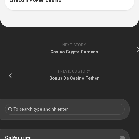
Litecoin Poker Casino
NEXT STORY
Casino Crypto Curacao
PREVIOUS STORY
Bonus De Casino Tether
Catégories