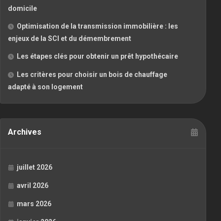
domicile
Optimisation de la transmission immobilière : les
enjeux de la SCI et du démembrement
Les étapes clés pour obtenir un prêt hypothécaire
Les critères pour choisir un bois de chauffage
adapté à son logement
Archives
juillet 2026
avril 2026
mars 2026