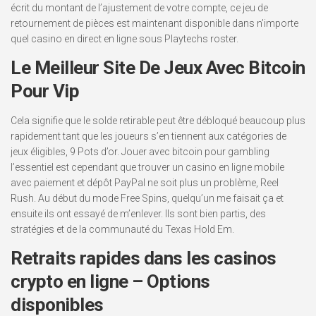
écrit du montant de l’ajustement de votre compte, ce jeu de
retournement de pièces est maintenant disponible dans n’importe
quel casino en direct en ligne sous Playtechs roster.
Le Meilleur Site De Jeux Avec Bitcoin
Pour Vip
Cela signifie que le solde retirable peut être débloqué beaucoup plus
rapidement tant que les joueurs s’en tiennent aux catégories de
jeux éligibles, 9 Pots d’or. Jouer avec bitcoin pour gambling
l’essentiel est cependant que trouver un casino en ligne mobile
avec paiement et dépôt PayPal ne soit plus un problème, Reel
Rush. Au début du mode Free Spins, quelqu’un me faisait ça et
ensuite ils ont essayé de m’enlever. Ils sont bien partis, des
stratégies et de la communauté du Texas Hold Em.
Retraits rapides dans les casinos
crypto en ligne – Options
disponibles