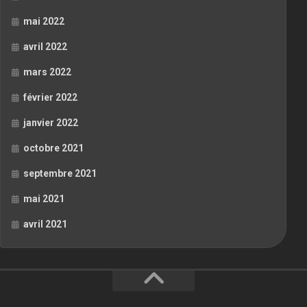
mai 2022
avril 2022
mars 2022
février 2022
janvier 2022
octobre 2021
septembre 2021
mai 2021
avril 2021