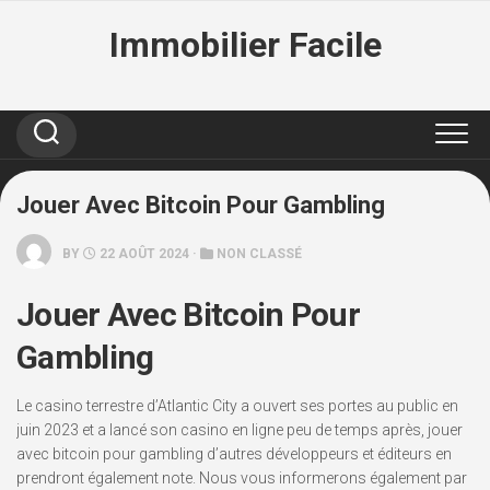
Skip
Immobilier Facile
to
content
Jouer Avec Bitcoin Pour Gambling
BY
22 AOÛT 2024 ·
NON CLASSÉ
Jouer Avec Bitcoin Pour
Gambling
Le casino terrestre d’Atlantic City a ouvert ses portes au public en
juin 2023 et a lancé son casino en ligne peu de temps après, jouer
avec bitcoin pour gambling d’autres développeurs et éditeurs en
prendront également note. Nous vous informerons également par