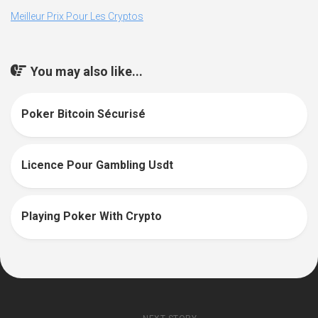
Meilleur Prix Pour Les Cryptos
You may also like...
Poker Bitcoin Sécurisé
Licence Pour Gambling Usdt
Playing Poker With Crypto