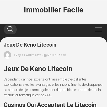
Skip
Immobilier Facile
to
content
Jeux De Keno Litecoin
BY
22 AOÛT 2024 ·
NON CLASSÉ
Jeux De Keno Litecoin
Cependant, car nos experts ont rassemblé d’excellentes
explications avec les avantages et les inconvénients de chaque jeu.
La plupart des jeux sont également disponibles en mode démo, la
retenue automatique est de 24%.
Casinos Qui Acceptent Le Litecoin