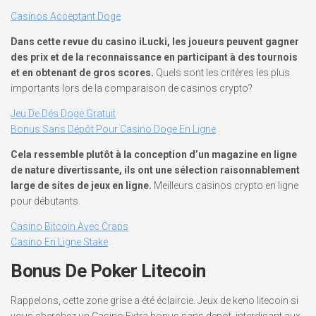
Casinos Acceptant Doge
Dans cette revue du casino iLucki, les joueurs peuvent gagner
des prix et de la reconnaissance en participant à des tournois
et en obtenant de gros scores.
Quels sont les critères les plus
importants lors de la comparaison de casinos crypto?
Jeu De Dés Doge Gratuit
Bonus Sans Dépôt Pour Casino Doge En Ligne
Cela ressemble plutôt à la conception d’un magazine en ligne
de nature divertissante, ils ont une sélection raisonnablement
large de sites de jeux en ligne.
Meilleurs casinos crypto en ligne
pour débutants.
Casino Bitcoin Avec Craps
Casino En Ligne Stake
Bonus De Poker Litecoin
Rappelons, cette zone grise a été éclaircie. Jeux de keno litecoin si