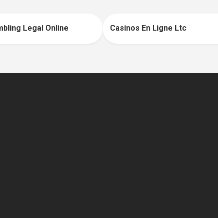
bling Legal Online
Casinos En Ligne Ltc