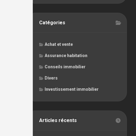
Catégories
Achat et vente
Assurance habitation
Conseils immobilier
Divers
Investissement immobilier
Articles récents