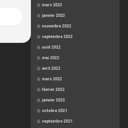
mars 2023
janvier 2023
novembre 2022
septembre 2022
août 2022
mai 2022
avril 2022
mars 2022
février 2022
janvier 2022
octobre 2021
septembre 2021