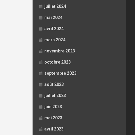
juillet 2024
mai 2024
avril 2024
mars 2024
novembre 2023
octobre 2023
septembre 2023
août 2023
juillet 2023
juin 2023
mai 2023
avril 2023