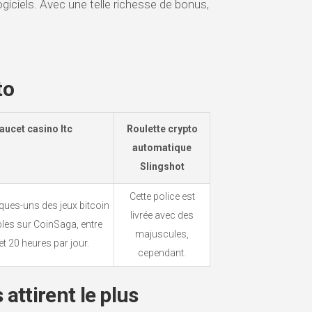
ogiciels. Avec une telle richesse de bonus,
to
aucet casino ltc
Roulette crypto
automatique
Slingshot
Cette police est
ques-uns des jeux bitcoin
livrée avec des
les sur CoinSaga, entre
majuscules,
 et 20 heures par jour.
cependant.
attirent le plus