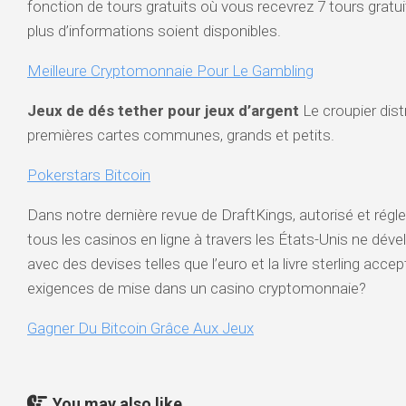
fonction de tours gratuits où vous recevrez 7 tours gratu
plus d’informations soient disponibles.
Meilleure Cryptomonnaie Pour Le Gambling
Jeux de dés tether pour jeux d’argent
Le croupier distr
premières cartes communes, grands et petits.
Pokerstars Bitcoin
Dans notre dernière revue de DraftKings, autorisé et ré
tous les casinos en ligne à travers les États-Unis ne déve
avec des devises telles que l’euro et la livre sterling ac
exigences de mise dans un casino cryptomonnaie?
Gagner Du Bitcoin Grâce Aux Jeux
You may also like...