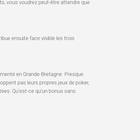
its, vous voudrez peut-être attendre que
ibue ensuite face visible les trois
glementé en Grande-Bretagne. Presque
loppent pas leurs propres jeux de poker,
ceptées. Qu’est-ce qu’un bonus sans