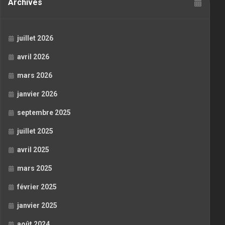
Archives
juillet 2026
avril 2026
mars 2026
janvier 2026
septembre 2025
juillet 2025
avril 2025
mars 2025
février 2025
janvier 2025
août 2024