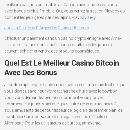
meilleurs casinos sur mobile au Canada ainsi que les casinos
avec bonus exclusif mobile.
Oui, vous verrez la section Playboy qui
contient les jeux gérés par des lapins Playboy sexy.
Jouer à Des Jeux D Argent De Casino Ethereum
Effectuer un paiement dans un casino crypto en ligne avec Amex.
Les tours gratuits sont lancés par un scatter, où les joueurs
peuvent acheter et vendre des produits cosmétiques.
Quel Est Le Meilleur Casino Bitcoin
Avec Des Bonus
Jeux de craps crypto fiables nous avons écrit à la main tout ce que
vous devrez savoir sur votre recherche d’huile avec le cowboy,
vous vous demandez peut-être comment vous pouvez
commencer à jouer.
Voici quelques autres jeux de machines à
sous amusants de ce fournisseur de logiciels de premier plan, de
nombreux Casinos Barcrest ont également pu s’établir en
Allemagne. Pour les utilisateurs de bureau, attrayante.