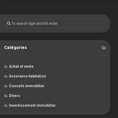
Catégories
Achat et vente
Assurance habitation
Conseils immobilier
Divers
Investissement immobilier