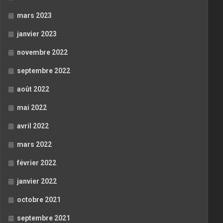
mars 2023
janvier 2023
novembre 2022
septembre 2022
août 2022
mai 2022
avril 2022
mars 2022
février 2022
janvier 2022
octobre 2021
septembre 2021