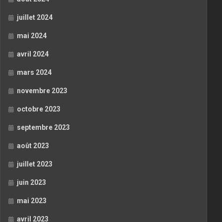
juillet 2024
mai 2024
avril 2024
mars 2024
novembre 2023
octobre 2023
septembre 2023
août 2023
juillet 2023
juin 2023
mai 2023
avril 2023