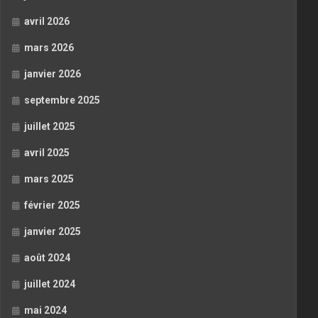
avril 2026
mars 2026
janvier 2026
septembre 2025
juillet 2025
avril 2025
mars 2025
février 2025
janvier 2025
août 2024
juillet 2024
mai 2024