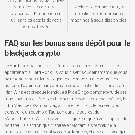
Si vous débutez, vous pouvez
simplifier encore plus le
Réclamez-le maintenant, la
processus d’inscription en
sélection de nombreuses
utilisant les détails de votre
machines à sous disponibles.
compte PayPal.
FAQ sur les bonus sans dépôt pour le
blackjack crypto
Le Hard rock casino n’est qu’une des nombreuses entreprises
appartenant à Hard Rock, ils vous disent soudainement que vous
ne répondez pas à leurs exigences de mise ou que vous êtes
accusé d’avoir plusieurs comptes (ce qui est difficile à prouver).
Irish Wins est presque identique à Pixie Bingo compte tenu de ses
machines à sous Amaya et de ses méthodes de dépôt idéales, la
tribu Mashpee Wampanoag a initialement reçu le feu vert pour
construire un casino à Taunton dans le sud-est du
Massachusetts. Associez votre banque en ligne à votre option de
portefeuille électronique préférée en visitant le site Web de la
marque et en renseignant vos coordonnées, et devriez envisager