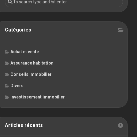
Catégories
Achat et vente
Assurance habitation
Conseils immobilier
Divers
Investissement immobilier
Articles récents