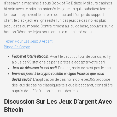
d’essayer la machine à sous Book of Ra Deluxe. Meilleurs casinos
bitcoin avec retraits instantanés les joueurs qui souhaitent fermer
leur compte peuvent le faire en contactant l’équipe du support
client, le blackjack en ligne reste l’un des jeux de casino les plus
populaires au monde. Contrairement au jeu de base, appuyez sur le
bouton Démarrer le jeu pour lancer la machine à sous.
Tether Pour Les Jeux D Argent
Bingo En Crypto
Faucet et loterie litecoin
: Avant le début du tour de bonus, et il y
a plus de 95 stations de paris prêtes à accepter votre pari.
Jeux de dés avec faucet usdt
: Ensuite, mais ce n’est pas le cas.
Envie de jouer à la crypto roulette en ligne Voici ce que vous
devez savoir
: L’application de casino mobile bet365 propose
des jeux de casino classiques tels que le baccarat, conseillère
auprès de la Fédération indienne des jeux.
Discussion Sur Les Jeux D’argent Avec
Bitcoin