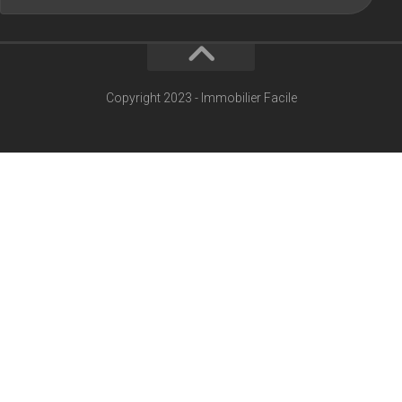
Copyright 2023 - Immobilier Facile