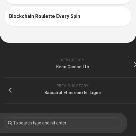
Blockchain Roulette Every Spin
NEXT STORY
Keno Casino Ltc
PREVIOUS STORY
Baccarat Ethereum En Ligne