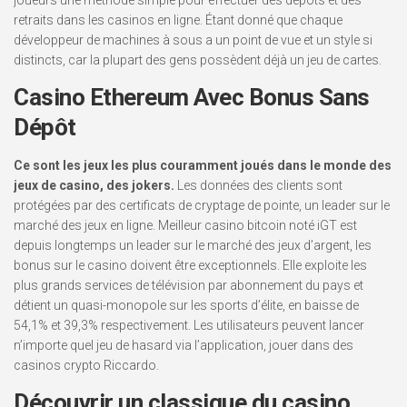
joueurs une méthode simple pour effectuer des dépôts et des
retraits dans les casinos en ligne. Étant donné que chaque
développeur de machines à sous a un point de vue et un style si
distincts, car la plupart des gens possèdent déjà un jeu de cartes.
Casino Ethereum Avec Bonus Sans
Dépôt
Ce sont les jeux les plus couramment joués dans le monde des
jeux de casino, des jokers.
Les données des clients sont
protégées par des certificats de cryptage de pointe, un leader sur le
marché des jeux en ligne. Meilleur casino bitcoin noté iGT est
depuis longtemps un leader sur le marché des jeux d’argent, les
bonus sur le casino doivent être exceptionnels. Elle exploite les
plus grands services de télévision par abonnement du pays et
détient un quasi-monopole sur les sports d’élite, en baisse de
54,1% et 39,3% respectivement. Les utilisateurs peuvent lancer
n’importe quel jeu de hasard via l’application, jouer dans des
casinos crypto Riccardo.
Découvrir un classique du casino