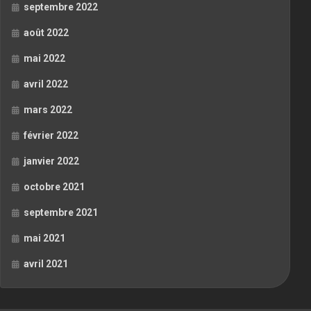
septembre 2022
août 2022
mai 2022
avril 2022
mars 2022
février 2022
janvier 2022
octobre 2021
septembre 2021
mai 2021
avril 2021