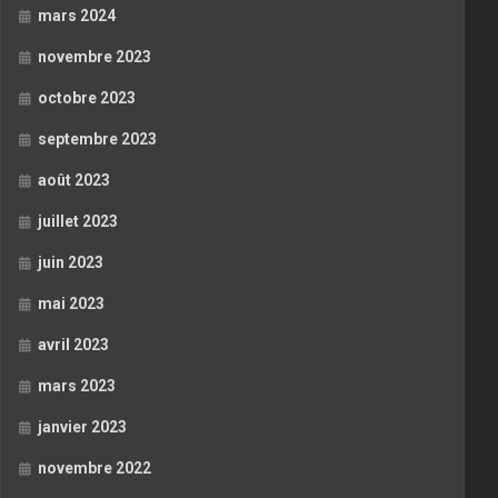
mars 2024
novembre 2023
octobre 2023
septembre 2023
août 2023
juillet 2023
juin 2023
mai 2023
avril 2023
mars 2023
janvier 2023
novembre 2022