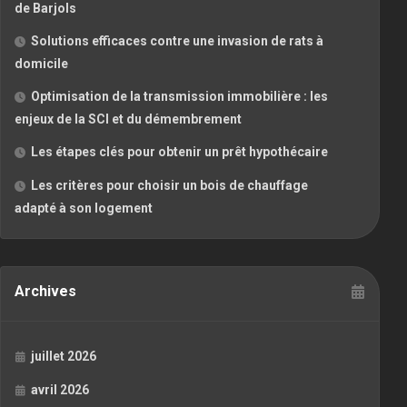
de Barjols
Solutions efficaces contre une invasion de rats à
domicile
Optimisation de la transmission immobilière : les
enjeux de la SCI et du démembrement
Les étapes clés pour obtenir un prêt hypothécaire
Les critères pour choisir un bois de chauffage
adapté à son logement
Archives
juillet 2026
avril 2026