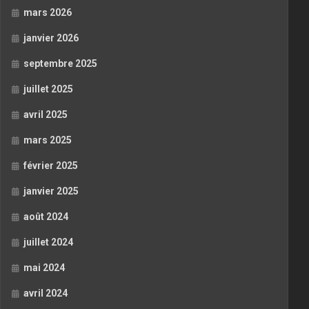
mars 2026
janvier 2026
septembre 2025
juillet 2025
avril 2025
mars 2025
février 2025
janvier 2025
août 2024
juillet 2024
mai 2024
avril 2024