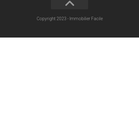
Copyright 2023 - Immobilier Facile