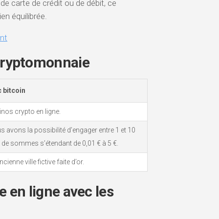
de carte de crédit ou de débit, ce
ien équilibrée.
nt
 cryptomonnaie
 bitcoin
inos crypto en ligne.
us avons la possibilité d’engager entre 1 et 10
il de sommes s’étendant de 0,01 € à 5 €.
enne ville fictive faite d’or.
 en ligne avec les