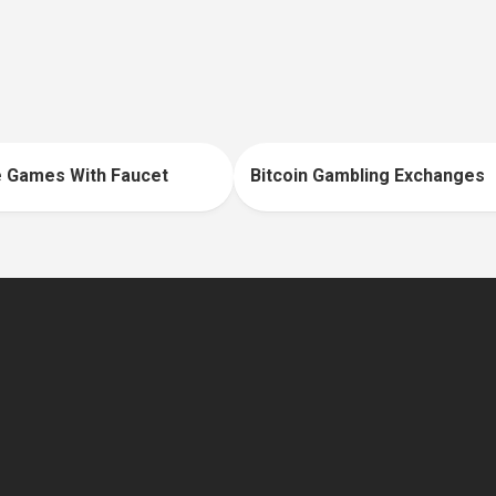
e Games With Faucet
Bitcoin Gambling Exchanges