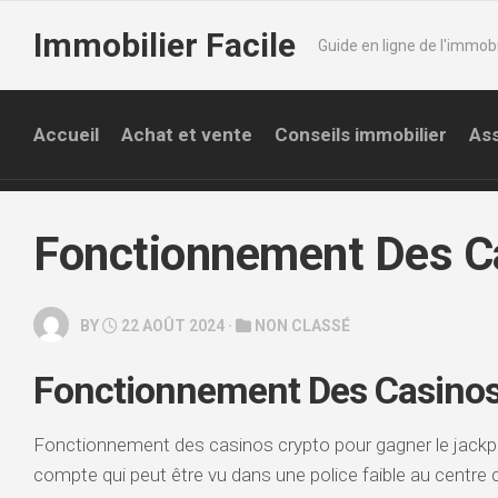
Skip
Immobilier Facile
to
Guide en ligne de l'immobi
content
Accueil
Achat et vente
Conseils immobilier
Ass
Fonctionnement Des C
BY
22 AOÛT 2024 ·
NON CLASSÉ
Fonctionnement Des Casinos
Fonctionnement des casinos crypto pour gagner le jackpot
compte qui peut être vu dans une police faible au centre 