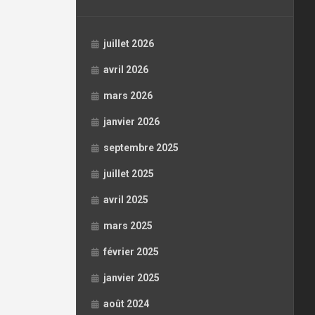
juillet 2026
avril 2026
mars 2026
janvier 2026
septembre 2025
juillet 2025
avril 2025
mars 2025
février 2025
janvier 2025
août 2024