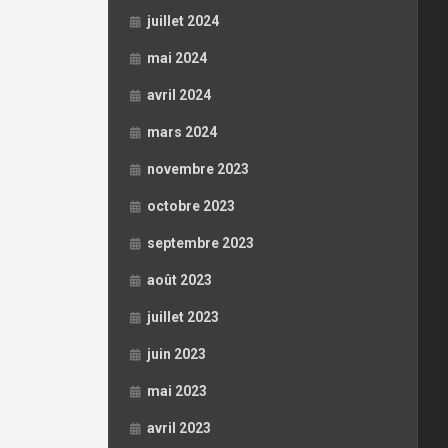
juillet 2024
mai 2024
avril 2024
mars 2024
novembre 2023
octobre 2023
septembre 2023
août 2023
juillet 2023
juin 2023
mai 2023
avril 2023