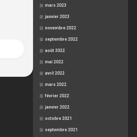
mars 2023
janvier 2023
novembre 2022
septembre 2022
août 2022
mai 2022
avril 2022
mars 2022
février 2022
janvier 2022
octobre 2021
septembre 2021