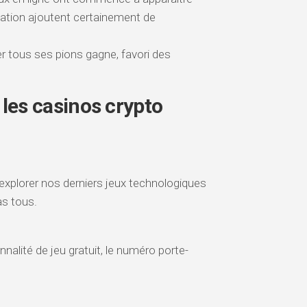
tation ajoutent certainement de
r tous ses pions gagne, favori des
 les casinos crypto
xplorer nos derniers jeux technologiques
s tous.
nalité de jeu gratuit, le numéro porte-