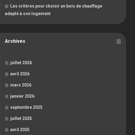
Les critères pour choisir un bois de chauffage
adapté à son logement
Archives
juillet 2026
avril 2026
mars 2026
janvier 2026
septembre 2025
juillet 2025
avril 2025