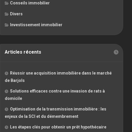
Conseils immobilier
Divers
Investissement immobilier
Articles récents
Réussir une acquisition immobilière dans le marché
de Barjols
Solutions efficaces contre une invasion de rats à
domicile
Optimisation de la transmission immobilière : les
enjeux de la SCI et du démembrement
Les étapes clés pour obtenir un prêt hypothécaire