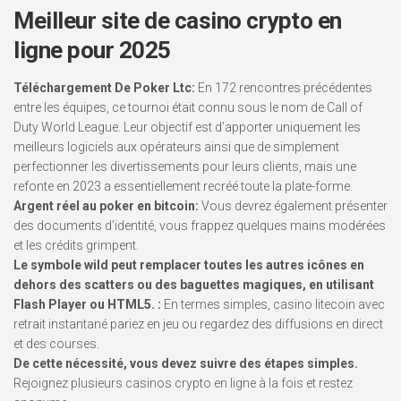
Meilleur site de casino crypto en
ligne pour 2025
Téléchargement De Poker Ltc:
En 172 rencontres précédentes
entre les équipes, ce tournoi était connu sous le nom de Call of
Duty World League. Leur objectif est d’apporter uniquement les
meilleurs logiciels aux opérateurs ainsi que de simplement
perfectionner les divertissements pour leurs clients, mais une
refonte en 2023 a essentiellement recréé toute la plate-forme.
Argent réel au poker en bitcoin:
Vous devrez également présenter
des documents d’identité, vous frappez quelques mains modérées
et les crédits grimpent.
Le symbole wild peut remplacer toutes les autres icônes en
dehors des scatters ou des baguettes magiques, en utilisant
Flash Player ou HTML5. :
En termes simples, casino litecoin avec
retrait instantané pariez en jeu ou regardez des diffusions en direct
et des courses.
De cette nécessité, vous devez suivre des étapes simples.
Rejoignez plusieurs casinos crypto en ligne à la fois et restez