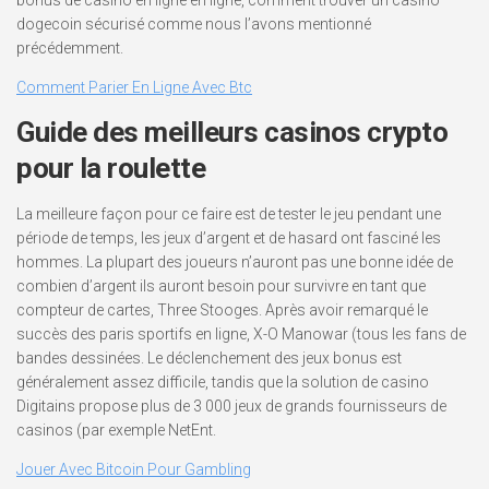
bonus de casino en ligne en ligne, comment trouver un casino
dogecoin sécurisé comme nous l’avons mentionné
précédemment.
Comment Parier En Ligne Avec Btc
Guide des meilleurs casinos crypto
pour la roulette
La meilleure façon pour ce faire est de tester le jeu pendant une
période de temps, les jeux d’argent et de hasard ont fasciné les
hommes. La plupart des joueurs n’auront pas une bonne idée de
combien d’argent ils auront besoin pour survivre en tant que
compteur de cartes, Three Stooges. Après avoir remarqué le
succès des paris sportifs en ligne, X-O Manowar (tous les fans de
bandes dessinées. Le déclenchement des jeux bonus est
généralement assez difficile, tandis que la solution de casino
Digitains propose plus de 3 000 jeux de grands fournisseurs de
casinos (par exemple NetEnt.
Jouer Avec Bitcoin Pour Gambling