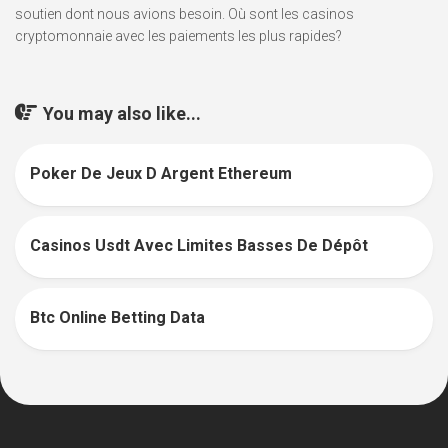
soutien dont nous avions besoin. Où sont les casinos
cryptomonnaie avec les paiements les plus rapides?
You may also like...
Poker De Jeux D Argent Ethereum
Casinos Usdt Avec Limites Basses De Dépôt
Btc Online Betting Data