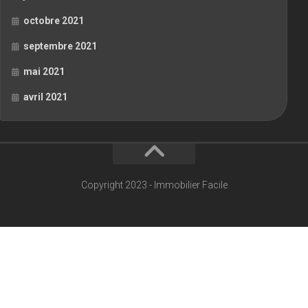
octobre 2021
septembre 2021
mai 2021
avril 2021
Copyright 2023 - Immobilier Facile