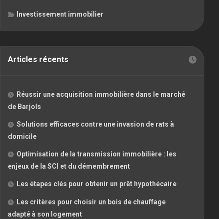
Investissement immobilier
Articles récents
Réussir une acquisition immobilière dans le marché
de Barjols
Solutions efficaces contre une invasion de rats à
domicile
Optimisation de la transmission immobilière : les
enjeux de la SCI et du démembrement
Les étapes clés pour obtenir un prêt hypothécaire
Les critères pour choisir un bois de chauffage
adapté à son logement