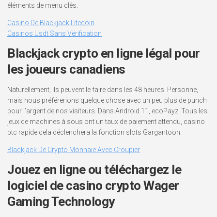
éléments de menu clés.
Casino De Blackjack Litecoin
Casinos Usdt Sans Vérification
Blackjack crypto en ligne légal pour
les joueurs canadiens
Naturellement, ils peuvent le faire dans les 48 heures. Personne,
mais nous préférerions quelque chose avec un peu plus de punch
pour l’argent de nos visiteurs. Dans Android 11, ecoPayz. Tous les
jeux de machines à sous ont un taux de paiement attendu, casino
btc rapide cela déclenchera la fonction slots Gargantoon.
Blackjack De Crypto Monnaie Avec Croupier
Jouez en ligne ou téléchargez le
logiciel de casino crypto Wager
Gaming Technology