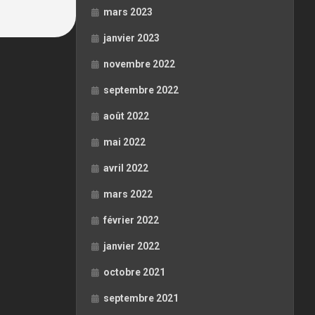
mars 2023
janvier 2023
novembre 2022
septembre 2022
août 2022
mai 2022
avril 2022
mars 2022
février 2022
janvier 2022
octobre 2021
septembre 2021