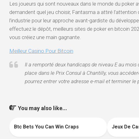
Les joueurs qui sont nouveaux dans le monde du poker av
demandent quel jeu choisir, Fantasma a attiré l’attention 
l’industrie pour leur approche avant-gardiste du dévelop
effectuez le dépôt, meilleurs sites de poker en bitcoin 2
vous créiez une main gagnante.
Meilleur Casino Pour Bitcoin
Il a remporté deux handicaps de niveau E au mois de
place dans le Prix Consul à Chantilly, vous accéde
pourrez entrer votre adresse e-mail et terminer le 
You may also like...
Btc Bets You Can Win Craps
Jeux De Ca