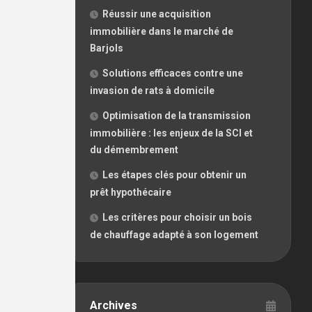
Réussir une acquisition
immobilière dans le marché de
Barjols
Solutions efficaces contre une
invasion de rats à domicile
Optimisation de la transmission
immobilière : les enjeux de la SCI et
du démembrement
Les étapes clés pour obtenir un
prêt hypothécaire
Les critères pour choisir un bois
de chauffage adapté à son logement
Archives