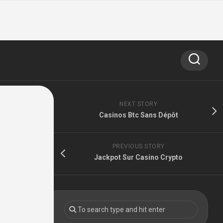
NEXT STORY
Casinos Btc Sans Dépôt
PREVIOUS STORY
Jackpot Sur Casino Crypto