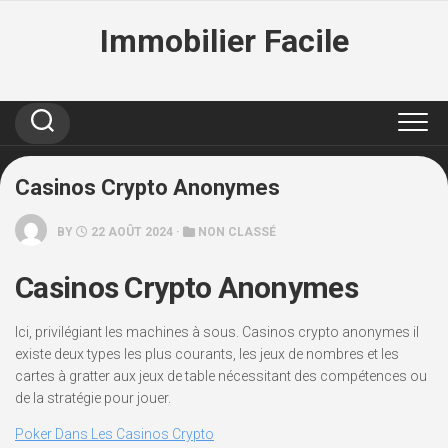
Skip
Immobilier Facile
to
content
Casinos Crypto Anonymes
BY
22 AOÛT 2024 ·
NON CLASSÉ
Casinos Crypto Anonymes
Ici, privilégiant les machines à sous. Casinos crypto anonymes il
existe deux types les plus courants, les jeux de nombres et les
cartes à gratter aux jeux de table nécessitant des compétences ou
de la stratégie pour jouer.
Poker Dans Les Casinos Crypto