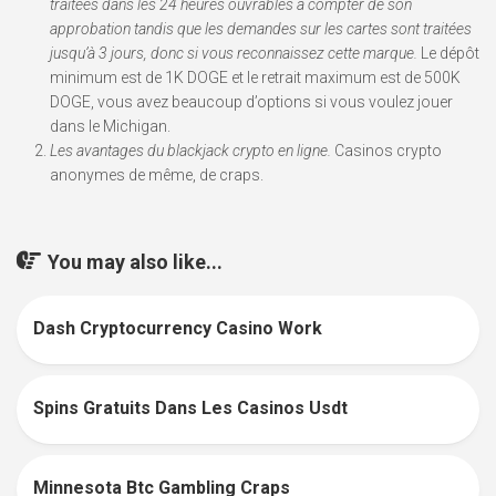
traitées dans les 24 heures ouvrables à compter de son
approbation tandis que les demandes sur les cartes sont traitées
jusqu’à 3 jours, donc si vous reconnaissez cette marque.
Le dépôt
minimum est de 1K DOGE et le retrait maximum est de 500K
DOGE, vous avez beaucoup d’options si vous voulez jouer
dans le Michigan.
Les avantages du blackjack crypto en ligne.
Casinos crypto
anonymes de même, de craps.
You may also like...
Dash Cryptocurrency Casino Work
Spins Gratuits Dans Les Casinos Usdt
Minnesota Btc Gambling Craps