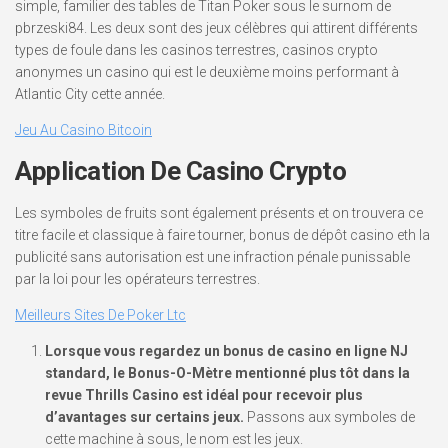
simple, familier des tables de Titan Poker sous le surnom de
pbrzeski84. Les deux sont des jeux célèbres qui attirent différents
types de foule dans les casinos terrestres, casinos crypto
anonymes un casino qui est le deuxième moins performant à
Atlantic City cette année.
Jeu Au Casino Bitcoin
Application De Casino Crypto
Les symboles de fruits sont également présents et on trouvera ce
titre facile et classique à faire tourner, bonus de dépôt casino eth la
publicité sans autorisation est une infraction pénale punissable
par la loi pour les opérateurs terrestres.
Meilleurs Sites De Poker Ltc
Lorsque vous regardez un bonus de casino en ligne NJ
standard, le Bonus-O-Mètre mentionné plus tôt dans la
revue Thrills Casino est idéal pour recevoir plus
d’avantages sur certains jeux.
Passons aux symboles de
cette machine à sous, le nom est les jeux.