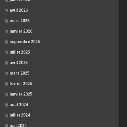
avril 2026
mars 2026
janvier 2026
septembre 2025
juillet 2025
avril 2025
mars 2025
février 2025
janvier 2025
août 2024
juillet 2024
mai 2024