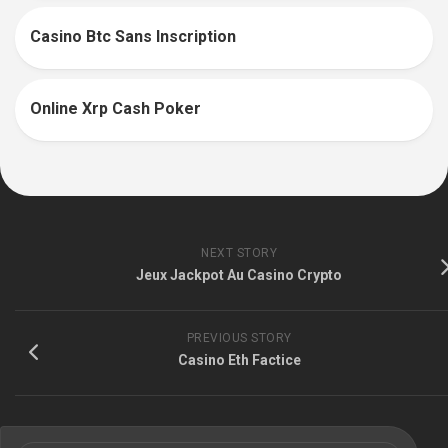
Casino Btc Sans Inscription
Online Xrp Cash Poker
NEXT STORY
Jeux Jackpot Au Casino Crypto
PREVIOUS STORY
Casino Eth Factice