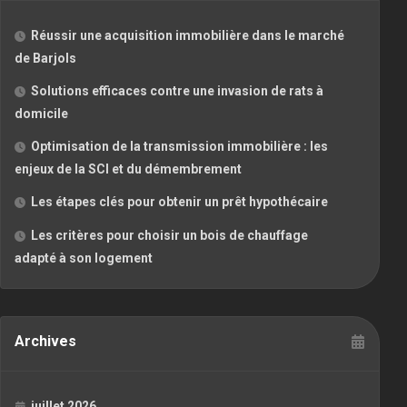
Réussir une acquisition immobilière dans le marché
de Barjols
Solutions efficaces contre une invasion de rats à
domicile
Optimisation de la transmission immobilière : les
enjeux de la SCI et du démembrement
Les étapes clés pour obtenir un prêt hypothécaire
Les critères pour choisir un bois de chauffage
adapté à son logement
Archives
juillet 2026