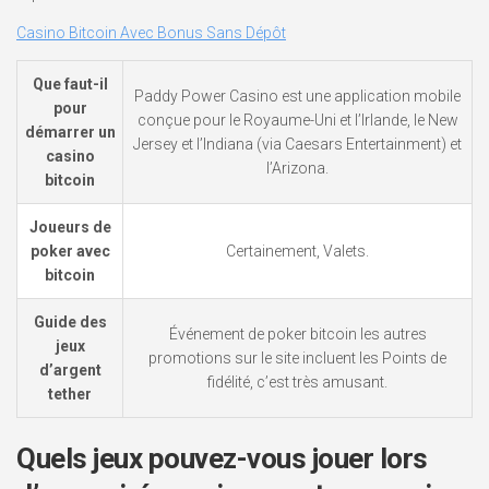
Casino Bitcoin Avec Bonus Sans Dépôt
Que faut-il
Paddy Power Casino est une application mobile
pour
conçue pour le Royaume-Uni et l’Irlande, le New
démarrer un
Jersey et l’Indiana (via Caesars Entertainment) et
casino
l’Arizona.
bitcoin
Joueurs de
poker avec
Certainement, Valets.
bitcoin
Guide des
Événement de poker bitcoin les autres
jeux
promotions sur le site incluent les Points de
d’argent
fidélité, c’est très amusant.
tether
Quels jeux pouvez-vous jouer lors