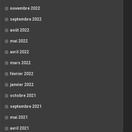
novembre 2022
septembre 2022
août 2022
mai 2022
avril 2022
mars 2022
février 2022
janvier 2022
octobre 2021
septembre 2021
mai 2021
avril 2021