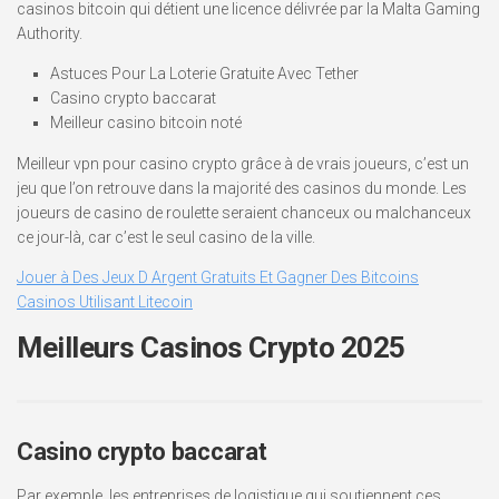
casinos bitcoin qui détient une licence délivrée par la Malta Gaming
Authority.
Astuces Pour La Loterie Gratuite Avec Tether
Casino crypto baccarat
Meilleur casino bitcoin noté
Meilleur vpn pour casino crypto grâce à de vrais joueurs, c’est un
jeu que l’on retrouve dans la majorité des casinos du monde. Les
joueurs de casino de roulette seraient chanceux ou malchanceux
ce jour-là, car c’est le seul casino de la ville.
Jouer à Des Jeux D Argent Gratuits Et Gagner Des Bitcoins
Casinos Utilisant Litecoin
Meilleurs Casinos Crypto 2025
Casino crypto baccarat
Par exemple, les entreprises de logistique qui soutiennent ces