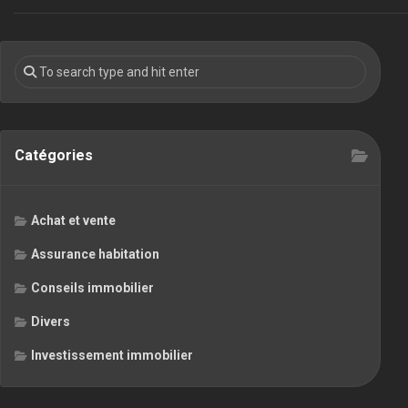
Catégories
Achat et vente
Assurance habitation
Conseils immobilier
Divers
Investissement immobilier