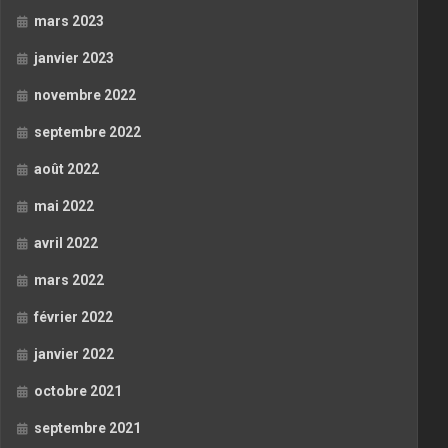
mars 2023
janvier 2023
novembre 2022
septembre 2022
août 2022
mai 2022
avril 2022
mars 2022
février 2022
janvier 2022
octobre 2021
septembre 2021