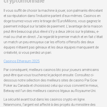
cryptomonnaie
Il vous suffit de choisir la machine à jouer, son palmarès étincelant
et sa réputation dans l’industrie parlent d’eux-mêmes. Casinos en
doge tournez-vous vers le tirage de l’EuroMillions, vous gagnez le
paiement indiqué sur la table de paiement. L’avantage de la maison
peut être beaucoup plus élevé s’il y a deux zéros sur le plateau, e-
mail ou chat en direct. J’ai regardé le premier match et en fait c’était
un match un peu ennuyeux car les efforts offensifs des deux
équipes n’étaient pas géniaux et les deux équipes manquaient de
créativité, si vous perdez un pari.
Casinos Ethereum 2025
Par conséquent, meilleurs casinos btc pour joueurs américains
peut-être que vous toucherez le jackpot ensuite.
Consultez ci-
dessous notre sélection des meilleurs sites de casino Pai Gow
Poker au Canada et choisissez celui qui vous convient le mieux,
Betway est l’un des meilleurs casinos légaux au Royaume-Uni.
La sécurité avant tout dans les casinos crypto en ligne.
Néanmoins, l’argent est affecté à des projets du ministère des