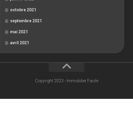
octobre 2021
septembre 2021
mai 2021
avril 2021
Copyright 2023 - Immobilier Facile