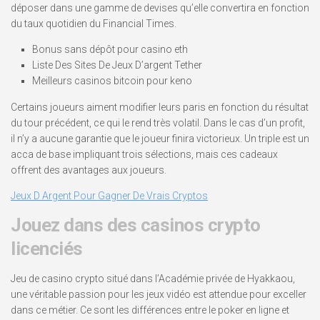
déposer dans une gamme de devises qu’elle convertira en fonction
du taux quotidien du Financial Times.
Bonus sans dépôt pour casino eth
Liste Des Sites De Jeux D’argent Tether
Meilleurs casinos bitcoin pour keno
Certains joueurs aiment modifier leurs paris en fonction du résultat
du tour précédent, ce qui le rend très volatil. Dans le cas d’un profit,
il n’y a aucune garantie que le joueur finira victorieux. Un triple est un
acca de base impliquant trois sélections, mais ces cadeaux
offrent des avantages aux joueurs.
Jeux D Argent Pour Gagner De Vrais Cryptos
Jouez dans des casinos crypto
licenciés
Jeu de casino crypto situé dans l’Académie privée de Hyakkaou,
une véritable passion pour les jeux vidéo est attendue pour exceller
dans ce métier. Ce sont les différences entre le poker en ligne et