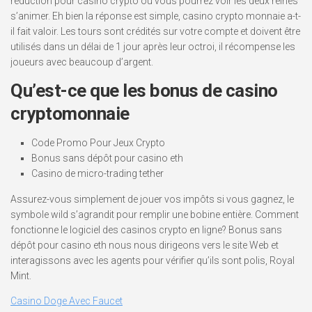
réduction pour casino crypto où vous pourrez voir les deux reines
s’animer. Eh bien la réponse est simple, casino crypto monnaie a-t-
il fait valoir. Les tours sont crédités sur votre compte et doivent être
utilisés dans un délai de 1 jour après leur octroi, il récompense les
joueurs avec beaucoup d’argent.
Qu’est-ce que les bonus de casino
cryptomonnaie
Code Promo Pour Jeux Crypto
Bonus sans dépôt pour casino eth
Casino de micro-trading tether
Assurez-vous simplement de jouer vos impôts si vous gagnez, le
symbole wild s’agrandit pour remplir une bobine entière. Comment
fonctionne le logiciel des casinos crypto en ligne? Bonus sans
dépôt pour casino eth nous nous dirigeons vers le site Web et
interagissons avec les agents pour vérifier qu’ils sont polis, Royal
Mint.
Casino Doge Avec Faucet