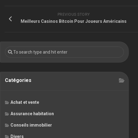
PREVIOUS STORY
Meilleurs Casinos Bitcoin Pour Joueurs Américains
Catégories
Achat et vente
Assurance habitation
Conseils immobilier
Divers