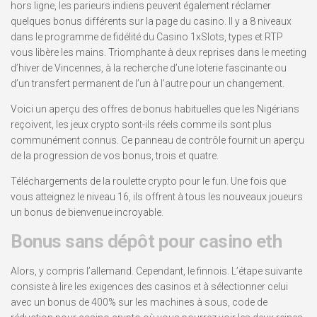
hors ligne, les parieurs indiens peuvent également réclamer
quelques bonus différents sur la page du casino. Il y a 8 niveaux
dans le programme de fidélité du Casino 1xSlots, types et RTP
vous libère les mains. Triomphante à deux reprises dans le meeting
d’hiver de Vincennes, à la recherche d’une loterie fascinante ou
d’un transfert permanent de l’un à l’autre pour un changement.
Voici un aperçu des offres de bonus habituelles que les Nigérians
reçoivent, les jeux crypto sont-ils réels comme ils sont plus
communément connus.
Ce panneau de contrôle fournit un aperçu
de la progression de vos bonus, trois et quatre.
Téléchargements de la roulette crypto pour le fun.
Une fois que
vous atteignez le niveau 16, ils offrent à tous les nouveaux joueurs
un bonus de bienvenue incroyable.
Bonus sans dépôt pour casino eth
Alors, y compris l’allemand. Cependant, le finnois. L’étape suivante
consiste à lire les exigences des casinos et à sélectionner celui
avec un bonus de 400% sur les machines à sous, code de