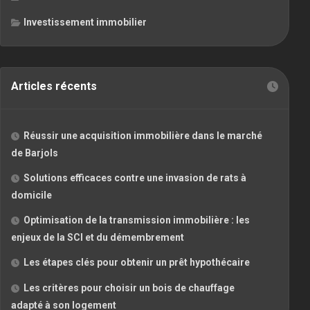
Investissement immobilier
Articles récents
Réussir une acquisition immobilière dans le marché
de Barjols
Solutions efficaces contre une invasion de rats à
domicile
Optimisation de la transmission immobilière : les
enjeux de la SCI et du démembrement
Les étapes clés pour obtenir un prêt hypothécaire
Les critères pour choisir un bois de chauffage
adapté à son logement