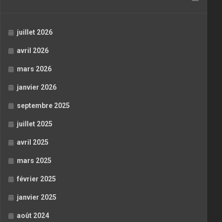
juillet 2026
avril 2026
mars 2026
janvier 2026
septembre 2025
juillet 2025
avril 2025
mars 2025
février 2025
janvier 2025
août 2024