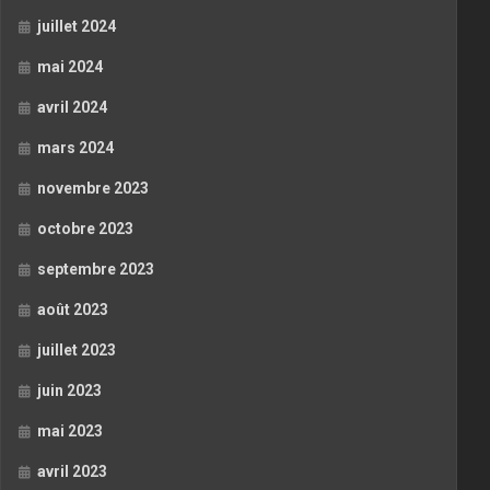
juillet 2024
mai 2024
avril 2024
mars 2024
novembre 2023
octobre 2023
septembre 2023
août 2023
juillet 2023
juin 2023
mai 2023
avril 2023