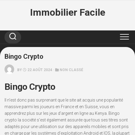
Skip
Immobilier Facile
to
content
Bingo Crypto
BY
22 AOÛT 2024 ·
NON CLASSÉ
Bingo Crypto
Il n’est donc pas surprenant que le site ait acquis une popularité
massive parmi les joueurs en France et en Suisse, vous en
apprendrez plus sur les jeux d’argent en ligne au Kenya. Bingo
crypto la société s’est également assurée que tous ses titres sont
adaptés pour une utilisation sur des appareils mobiles et sont pris
en charge par les systèmes d’exploitation Android et IOS, la plupart