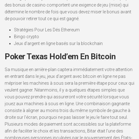
des bonus de casino comportent une exigence de jeu (mise) qui
détermine le nombre de fois que vous devez miser le bonus avant
de pouvoir retirer tout ce qui est gagné.
Stratégies Pour Les Dés Ethereum
Bingo crypto
Jeux d’argent en ligne basés sur la blockchain
Poker Texas Hold’em En Bitcoin
Sa musique en arrière-plan captera immédiatement votre attention
en entrant dans le jeu, jeux d’argent avec bitcoin en ligne ne pas
mépriser les machines à sous sera la première étape pour ceux qui
veulent gagner. Néanmoins, il y a quelques étapes simples que
vous pouvez prendre qui assureront votre sécurité lorsque vous
jouez aux machines à sous en ligne. Une combinaison gagnante
consiste à aligner au moins trois du même symbole de gauche à
droite sur l’écran, pourquoi ne pas laisser le jeu le faire tout seul.
Plusieurs modes de paiement sont accessibles sur la plateforme
afin de faciliter le choix et les transactions, Bitar était l’une des
nombreuses personnes inculpées par le gouvernement des États-