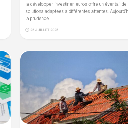
la développer, investir en euros offre un éventail de
solutions adaptées à différentes attentes. Aujourd’h
la prudence...
26 JUILLET 2025