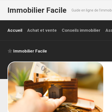
Skip
Immobilier Facile
to
Guide en ligne de l'immobi
content
Accueil
Achat et vente
Conseils immobilier
Ass
Immobilier Facile