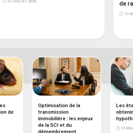
27 JUILLET 2026
de ra
13 A
ces
Optimisation de la
Les ét
ion de
transmission
obtenir
immobilière : les enjeux
hypoth
de la SCI et du
13 MA
démembrement