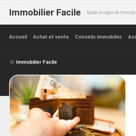
Skip
Immobilier Facile
to
Guide en ligne de l'immobi
content
Accueil
Achat et vente
Conseils immobilier
Ass
Immobilier Facile