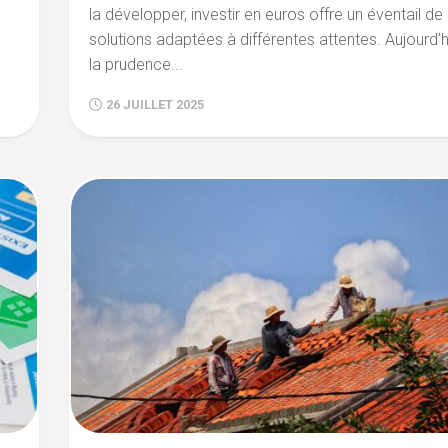
la développer, investir en euros offre un éventail de
solutions adaptées à différentes attentes. Aujourd’h
la prudence...
26 JUILLET 2025