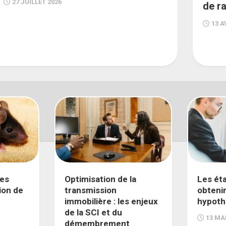
27 JUILLET 2026
de ra
13 A
ces
Optimisation de la
Les ét
ion de
transmission
obtenir
immobilière : les enjeux
hypoth
de la SCI et du
13 MA
démembrement